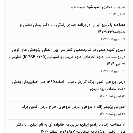
تدریس مجازی- عدو شود سبب خیر
07 تیر 1403
مصاحبه با رادیو ایران؛ در برنامه صدای زندگی ، با دکتر یزدان بخش و
خانواده14030227
27 ارديبهشت 1403
دبیری کمیته علمی در شانزدهمین کنفرانس بین المللی پژوهش های نوین
در روانشناسی،علوم اجتماعی،علوم تربیتی و آموزشی(ICPSE 2025) تفلیس،
31 تیر 1404
24 ارديبهشت 1403
درس پژوهی، نمون برگ گزارش، عربی -اسفند1395-علی اصغریزدان بخش-
عفت سادات بریدسیدی
13 ارديبهشت 1403
آموزش پژوهی(اقدام پژوهی- درس پژوهی)، طرح درس، نمون برگ
07 ارديبهشت 1403
3 مصاحبه زنده با رادیو ایران؛ در برنامه خانواده ای به نام ایران ، با دکتر
یزدان بخش: ویژه نامه انتخابات- 7و8و9و10 اسفند 1402