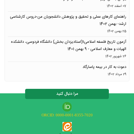
07 اسفند 1402
راهنمای کارهای عملی و تحقیق و پژوهش دانشجویان من-دروس کارشناسی
ارشد- بهمن 1402
25 بهمن 1402
آزمون تاریخ فلسفه اسلامی1(استادیزدان بخش) دانشگاه فردوسی، دانشکده
الهیات و معارف اسلامی - 9 بهمن 1401
26 شهریور 1402
دعوت به کار در بیمه پاسارگاد
29 مرداد 1402
مرا دنبال کنید
ORCID: 0000-0001-8355-7020