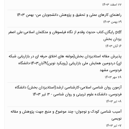
22 اسفند 1403
راهنمای کارهای عملی و تحقیق و پژوهش دانشجویان من- بهمن 1403
29 بهمن 1403
pdf رایگان،کتاب حدوث وقدم از نگاه فیلسوفان و متکلمان اسلامی-علی اصغر
یزدان بخش
16 آبان 1403
پذیرش مقاله استادیزدان بخش(مولفه های اخلاق حرفه ای در بازاریابی شبکه
ای) دردومین همایش ملی بازاریابی (رویکرد نوین)9آبان1403-دانشگاه
فردوسی مشهد
28 مهر 1403
آزمون روان شناسی اسلامی-کارشناسی ارشد(استادیزدان بخش) دانشگاه
فردوسی، دانشکده علوم تربیتی و روان شناسی - 3 تیر 1403
08 تیر 1403
آسیب شناسی کودک و نوجوان؛ چند موضوع و منبع جهت پژوهش و مقاله
نویسی
07 تیر 1403