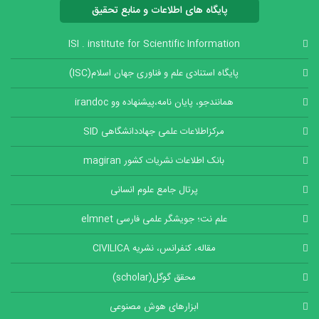
پایگاه های اطلاعات و منابع تحقیق
ISI . institute for Scientific Information
پایگاه استنادی علم و فناوری جهان اسلام(ISC)
همانندجو، پایان نامه،پیشنهاده وو irandoc
مرکزاطلاعات علمی جهاددانشگاهی SID
بانک اطلاعات نشریات کشور magiran
پرتال جامع علوم انسانی
علم نت؛ جویشگر علمی فارسی elmnet
مقاله، کنفرانس، نشریه CIVILICA
محقق گوگل(scholar)
ابزارهای هوش مصنوعی