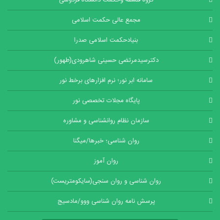
گروه فلسفه وحکمت دانشگاه فردوسی
مجمع عالی حکمت اسلامی
بنیادحکمت اسلامی صدرا
دکترسیدمرتضی حسینی شاهرودی(طهور)
سامانه ابر نور؛ نرم افزارهای برخط نور
پایگاه مجلات تخصصی نور
سازمان نظام روانشناسی و مشاوره
روان شناسی؛ خبرها/میگنا
روان آموز
روان شناسی و روان سنجی(سایکومتریست)
پرسش نامه روان شناسی ووو/مادسیج