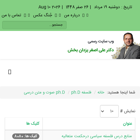
تاریخ :
دوشنبه ۱۹ مرداد
|
26 صفر 1448
|
2026 Aug 10
درباره من
جُنگ عکس
تماس با من
شما اینجا هستید:
خانه
فلسفه ph.D
ph.D صوت و متن درسی
نمایش #
عنوان
کلیک ها
منابع درس فلسفه سیاسی درحکمت متعالیه
کلیک ها: 8080