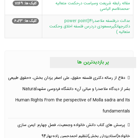
مقاله رابطه شریعت وسیاست درحکمت متعالیه
کلیک ها: 7149
-محمدقاسم الیاسی
عدالت درفلسفه ملاصدرا4(power point
کلیک ها: 6023
دکترجهانگیرمسعودی دردرس فلسفه اخلاق وحکمت
متعالیه )
پر بازدیدترین ها
دفاع از رساله دکتری فلسفه حقوق، علی اصغر یزدان بخش، «حقوق طبیعی
بشر از دیدگاه ملاصدرا و مبانی آن» دانشگاه فردوسی مشهدNatural
Human Rights From the perspective of Molla sadra and Its
fundamentals
پرسش های کتاب دانش خانواده وجمعیت، فصل چهارم: ایمن سازی
خانواده(استادیزدان بخش)تنظیم احمدحسن زاده-بهار94