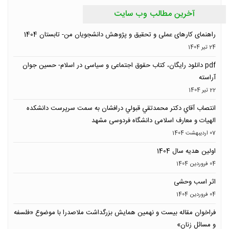
آخرین مطالب وب سایت
راهنمای کارهای عملی و تحقیق و پژوهش دانشجویان من- تابستان 1404
24 تیر 1404
pdf دانلود رایگان، کتاب حقوق اجتماعی و سیاسی در اسلام- حسین جوان
آراسته
22 تیر 1404
انتصاب آقاي دكتر محمدتقي قبولي درافشان به سمت سرپرست دانشکده
الهیات و معارف اسلامی دانشگاه فردوسی مشهد
07 ارديبهشت 1404
اولین هدیه سال 1404
04 فروردين 1404
اثر اسب وحشی
04 فروردين 1404
فراخوان مقاله بیست و نهمین همایش بزرگداشت ملاصدرا با موضوع «فلسفه
و مسائل زنان»