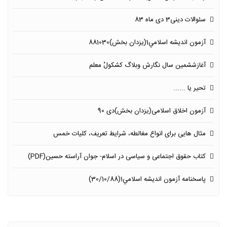
سئوالات دینی3 دی ماه 83
آزمون انديشه اسلامي1(یزدان بخش)881030
آغازششمین سال نگارش وبلاگ كشكولْ معلم
تحیر یا ......
آزمون اخلاق اسلامی(یزدان بخش)دی 90
مثال هایی برای انواع مغالطه، شرایط تعریف، کلیات خمس
کتاب حقوق اجتماعی و سياسى در اسلام- جوان آراسته حسين‏(PDF)
پاسخنامه آزمون انديشه اسلامي1(30/10/88)