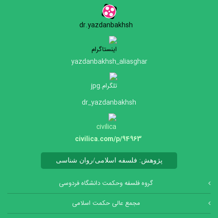
dr.yazdanbakhsh
yazdanbakhsh_aliasghar
dr_yazdanbakhsh
civilica.com/p/94963
پژوهش: فلسفه اسلامی/روان شناسی
گروه فلسفه وحکمت دانشگاه فردوسی
مجمع عالی حکمت اسلامی