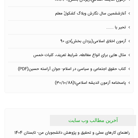
آغازششمین سال نگارش وبلاگ كشكولْ معلم
تحیر یا ......
آزمون اخلاق اسلامی(یزدان بخش)دی 90
مثال هایی برای انواع مغالطه، شرایط تعریف، کلیات خمس
کتاب حقوق اجتماعی و سياسى در اسلام- جوان آراسته حسين‏(PDF)
پاسخنامه آزمون انديشه اسلامي1(30/10/88)
آخرین مطالب وب سایت
راهنمای کارهای عملی و تحقیق و پژوهش دانشجویان من- تابستان 1404