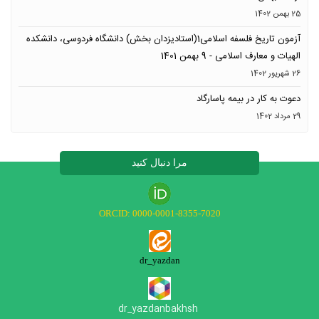
25 بهمن 1402
آزمون تاریخ فلسفه اسلامی1(استادیزدان بخش) دانشگاه فردوسی، دانشکده
الهیات و معارف اسلامی - 9 بهمن 1401
26 شهریور 1402
دعوت به کار در بیمه پاسارگاد
29 مرداد 1402
مرا دنبال کنید
ORCID: 0000-0001-8355-7020
dr_yazdan
dr_yazdanbakhs
h