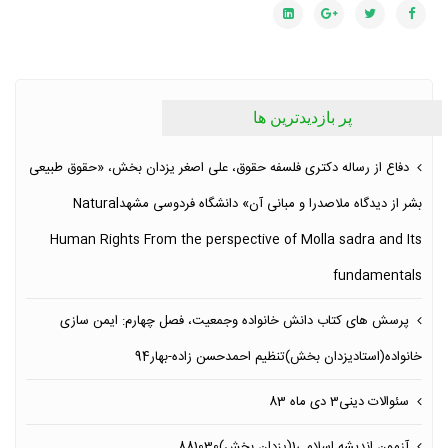
پر بازدیدترین ها
دفاع از رساله دکتری فلسفه حقوق، علی اصغر یزدان بخش، «حقوق طبیعی
بشر از دیدگاه ملاصدرا و مبانی آن» دانشگاه فردوسی مشهدNatural
Human Rights From the perspective of Molla sadra and Its
fundamentals
پرسش های کتاب دانش خانواده وجمعیت، فصل چهارم: ایمن سازی
خانواده(استادیزدان بخش)تنظیم احمدحسن زاده-بهار94
سئوالات دینی3 دی ماه 83
آزمون انديشه اسلامي1(یزدان بخش)881030