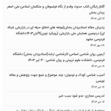
pdf رایگان،کتاب حدوث وقدم از نگاه فیلسوفان و متکلمان اسلامی-علی اصغر
یزدان بخش
16 آبان 1403
پذیرش مقاله استادیزدان بخش(مولفه های اخلاق حرفه ای در بازاریابی شبکه
ای) دردومین همایش ملی بازاریابی (رویکرد نوین)9آبان1403-دانشگاه
فردوسی مشهد
28 مهر 1403
آزمون روان شناسی اسلامی-کارشناسی ارشد(استادیزدان بخش) دانشگاه
فردوسی، دانشکده علوم تربیتی و روان شناسی - 3 تیر 1403
08 تیر 1403
آسیب شناسی کودک و نوجوان؛ چند موضوع و منبع جهت پژوهش و مقاله
نویسی
07 تیر 1403
تدریس مجازی- عدو شود سبب خیر
07 تیر 1403
مصاحبه با رادیو ایران؛ در برنامه صدای زندگی ، با دکتر یزدان بخش و