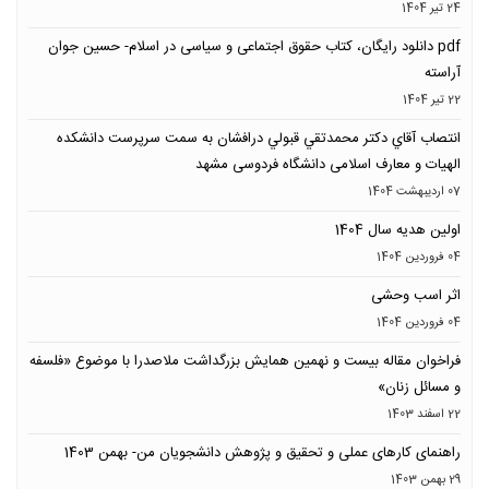
24 تیر 1404
pdf دانلود رایگان، کتاب حقوق اجتماعی و سیاسی در اسلام- حسین جوان
آراسته
22 تیر 1404
انتصاب آقاي دكتر محمدتقي قبولي درافشان به سمت سرپرست دانشکده
الهیات و معارف اسلامی دانشگاه فردوسی مشهد
07 ارديبهشت 1404
اولین هدیه سال 1404
04 فروردين 1404
اثر اسب وحشی
04 فروردين 1404
فراخوان مقاله بیست و نهمین همایش بزرگداشت ملاصدرا با موضوع «فلسفه
و مسائل زنان»
22 اسفند 1403
راهنمای کارهای عملی و تحقیق و پژوهش دانشجویان من- بهمن 1403
29 بهمن 1403