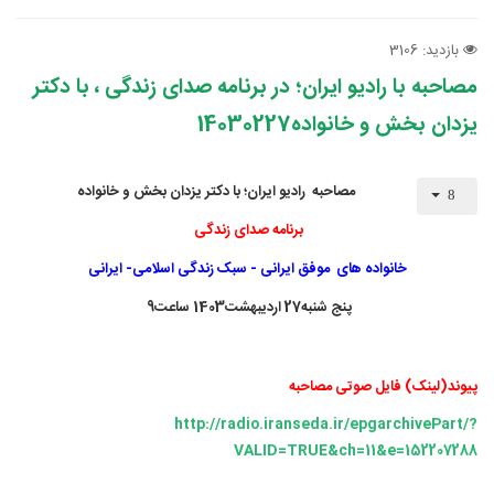
بازدید: 3106
مصاحبه با رادیو ایران؛ در برنامه صدای زندگی ، با دکتر
یزدان بخش و خانواده14030227
مصاحبه رادیو ایران؛
با دکتر یزدان بخش و خانواده
برنامه صدای زندگی
خانواده های موفق ایرانی - سبک زندگی اسلامی- ایرانی
پنج شنبه27 اردیبهشت1403 ساعت9
پیوند(لینک) فایل صوتی مصاحبه
http://radio.iranseda.ir/epgarchivePart/?
VALID=TRUE&ch=11&e=152207288