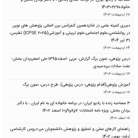
خانواده14030227
27 ارديبهشت 1403
دبیری کمیته علمی در شانزدهمین کنفرانس بین المللی پژوهش های نوین
در روانشناسی،علوم اجتماعی،علوم تربیتی و آموزشی(ICPSE 2025) تفلیس،
31 تیر 1404
24 ارديبهشت 1403
درس پژوهی، نمون برگ گزارش، عربی -اسفند1395-علی اصغریزدان بخش-
عفت سادات بریدسیدی
13 ارديبهشت 1403
آموزش پژوهی(اقدام پژوهی- درس پژوهی)، طرح درس، نمون برگ
07 ارديبهشت 1403
3 مصاحبه زنده با رادیو ایران؛ در برنامه خانواده ای به نام ایران ، با دکتر
یزدان بخش: ویژه نامه انتخابات- 7و8و9و10 اسفند 1402
07 اسفند 1402
راهنمای کارهای عملی و تحقیق و پژوهش دانشجویان من-دروس کارشناسی
ارشد- بهمن 1402