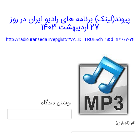
پیوند(لینک) برنامه های رادیو ایران در روز
27 اردیبهشت 1403
http://radio.iranseda.ir/epglist/?VALID=TRUE&ch=11&d=5/16/2024
نوشتن دیدگاه
نام (اجباری)