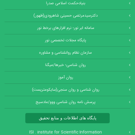
بنیادحکمت اسلامی صدرا
دکترسیدمرتضی حسینی شاهرودی(طهور)
سامانه ابر نور؛ نرم افزارهای برخط نور
پایگاه مجلات تخصصی نور
سازمان نظام روانشناسی و مشاوره
روان شناسی؛ خبرها/میگنا
روان آموز
روان شناسی و روان سنجی(سایکومتریست)
پرسش نامه روان شناسی ووو/مادسیج
پایگاه های اطلاعات و منابع تحقیق
ISI . institute for Scientific Information