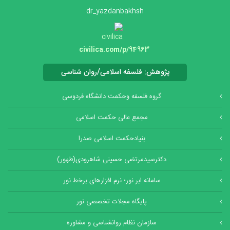
dr_yazdanbakhsh
civilica.com/p/94963
پژوهش: فلسفه اسلامی/روان شناسی
گروه فلسفه وحکمت دانشگاه فردوسی
مجمع عالی حکمت اسلامی
بنیادحکمت اسلامی صدرا
دکترسیدمرتضی حسینی شاهرودی(طهور)
سامانه ابر نور؛ نرم افزارهای برخط نور
پایگاه مجلات تخصصی نور
سازمان نظام روانشناسی و مشاوره