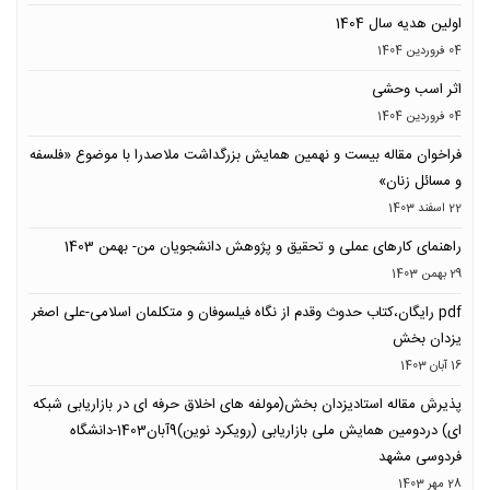
اولین هدیه سال 1404
04 فروردين 1404
اثر اسب وحشی
04 فروردين 1404
فراخوان مقاله بیست و نهمین همایش بزرگداشت ملاصدرا با موضوع «فلسفه
و مسائل زنان»
22 اسفند 1403
راهنمای کارهای عملی و تحقیق و پژوهش دانشجویان من- بهمن 1403
29 بهمن 1403
pdf رایگان،کتاب حدوث وقدم از نگاه فیلسوفان و متکلمان اسلامی-علی اصغر
یزدان بخش
16 آبان 1403
پذیرش مقاله استادیزدان بخش(مولفه های اخلاق حرفه ای در بازاریابی شبکه
ای) دردومین همایش ملی بازاریابی (رویکرد نوین)9آبان1403-دانشگاه
فردوسی مشهد
28 مهر 1403