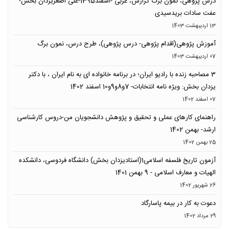
درس پژوهی، نمون برگ گزارش، عربی -اسفند1395-علی اصغریزدان بخش-
عفت سادات بریدسیدی
13 ارديبهشت 1403
آموزش پژوهی(اقدام پژوهی- درس پژوهی)، طرح درس، نمون برگ
07 ارديبهشت 1403
3 مصاحبه زنده با رادیو ایران؛ در برنامه خانواده ای به نام ایران ، با دکتر
یزدان بخش: ویژه نامه انتخابات- 7و8و9و10 اسفند 1402
07 اسفند 1402
راهنمای کارهای عملی و تحقیق و پژوهش دانشجویان من-دروس کارشناسی
ارشد- بهمن 1402
25 بهمن 1402
آزمون تاریخ فلسفه اسلامی1(استادیزدان بخش) دانشگاه فردوسی، دانشکده
الهیات و معارف اسلامی - 9 بهمن 1401
26 شهریور 1402
دعوت به کار در بیمه پاسارگاد
29 مرداد 1402