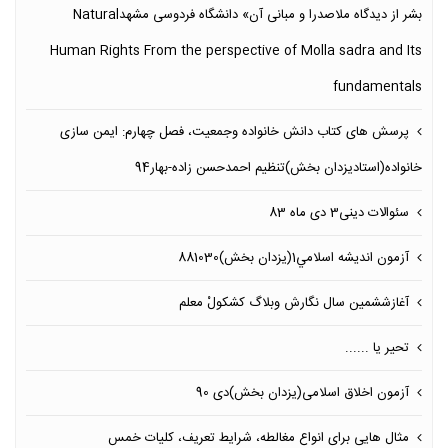
بشر از دیدگاه ملاصدرا و مبانی آن» دانشگاه فردوسی مشهدNatural
Human Rights From the perspective of Molla sadra and Its
fundamentals
پرسش های کتاب دانش خانواده وجمعیت، فصل چهارم: ایمن سازی
خانواده(استادیزدان بخش)تنظیم احمدحسن زاده-بهار94
سئوالات دینی3 دی ماه 83
آزمون انديشه اسلامي1(یزدان بخش)881030
آغازششمین سال نگارش وبلاگ كشكولْ معلم
تحیر یا ......
آزمون اخلاق اسلامی(یزدان بخش)دی 90
مثال هایی برای انواع مغالطه، شرایط تعریف، کلیات خمس