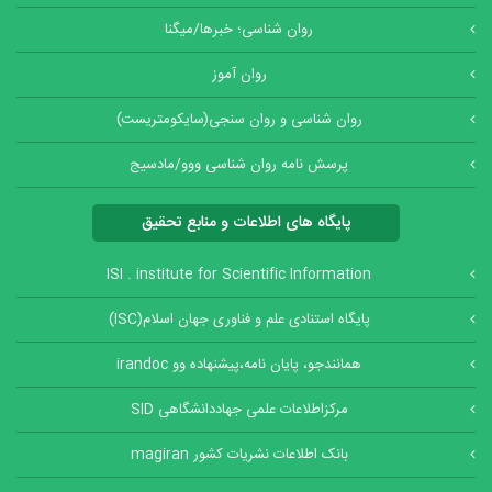
روان شناسی؛ خبرها/میگنا
روان آموز
روان شناسی و روان سنجی(سایکومتریست)
پرسش نامه روان شناسی ووو/مادسیج
پایگاه های اطلاعات و منابع تحقیق
ISI . institute for Scientific Information
پایگاه استنادی علم و فناوری جهان اسلام(ISC)
همانندجو، پایان نامه،پیشنهاده وو irandoc
مرکزاطلاعات علمی جهاددانشگاهی SID
بانک اطلاعات نشریات کشور magiran