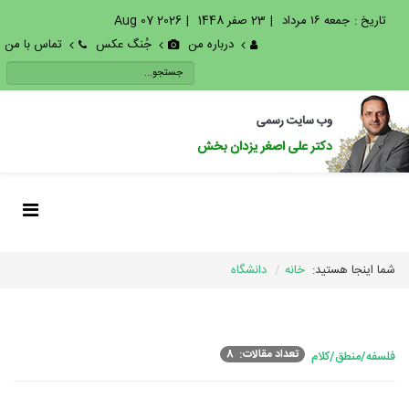
تاریخ :
جمعه ۱۶ مرداد
|
23 صفر 1448
|
2026 Aug 07
درباره من
جُنگ عکس
تماس با من
شما اینجا هستید:
خانه
دانشگاه
تعداد مقالات: 8
فلسفه/منطق/کلام