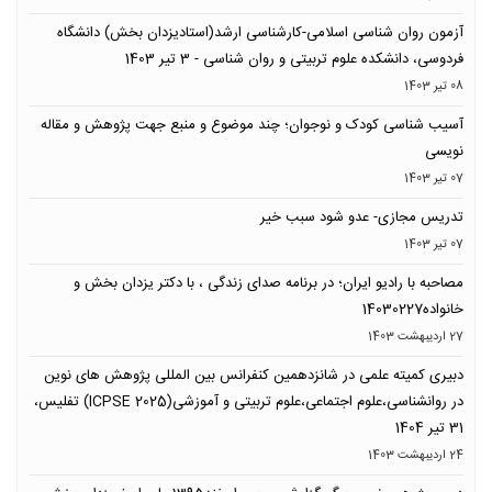
آزمون روان شناسی اسلامی-کارشناسی ارشد(استادیزدان بخش) دانشگاه
فردوسی، دانشکده علوم تربیتی و روان شناسی - 3 تیر 1403
08 تیر 1403
آسیب شناسی کودک و نوجوان؛ چند موضوع و منبع جهت پژوهش و مقاله
نویسی
07 تیر 1403
تدریس مجازی- عدو شود سبب خیر
07 تیر 1403
مصاحبه با رادیو ایران؛ در برنامه صدای زندگی ، با دکتر یزدان بخش و
خانواده14030227
27 ارديبهشت 1403
دبیری کمیته علمی در شانزدهمین کنفرانس بین المللی پژوهش های نوین
در روانشناسی،علوم اجتماعی،علوم تربیتی و آموزشی(ICPSE 2025) تفلیس،
31 تیر 1404
24 ارديبهشت 1403