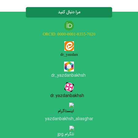
مرا دنبال کنید
ORCID: 0000-0001-8355-7020
dr_yazdan
dr_yazdanbakhs
h
dr.yazdanbakhsh
yazdanbakhsh_aliasghar