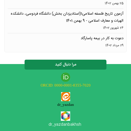
25 بهمن 1402
آزمون تاریخ فلسفه اسلامی1(استادیزدان بخش) دانشگاه فردوسی، دانشکده
الهیات و معارف اسلامی - 9 بهمن 1401
26 شهریور 1402
دعوت به کار در بیمه پاسارگاد
29 مرداد 1402
مرا دنبال کنید
ORCID: 0000-0001-8355-7020
dr_yazdan
dr_yazdanbakhs
h