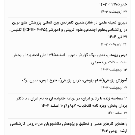
خانواده14030227
27 ارديبهشت 1403
دبیری کمیته علمی در شانزدهمین کنفرانس بین المللی پژوهش های نوین
در روانشناسی،علوم اجتماعی،علوم تربیتی و آموزشی(ICPSE 2025) تفلیس،
31 تیر 1404
24 ارديبهشت 1403
درس پژوهی، نمون برگ گزارش، عربی -اسفند1395-علی اصغریزدان بخش-
عفت سادات بریدسیدی
13 ارديبهشت 1403
آموزش پژوهی(اقدام پژوهی- درس پژوهی)، طرح درس، نمون برگ
07 ارديبهشت 1403
3 مصاحبه زنده با رادیو ایران؛ در برنامه خانواده ای به نام ایران ، با دکتر
یزدان بخش: ویژه نامه انتخابات- 7و8و9و10 اسفند 1402
07 اسفند 1402
راهنمای کارهای عملی و تحقیق و پژوهش دانشجویان من-دروس کارشناسی
ارشد- بهمن 1402