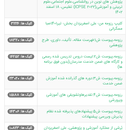
پژوهش های نوین در روانشناسی،علوم اجتماعی،علوم
تربیتی و آموزشی(ICPSE 2022) تفلیس، 18 اسفند
1402
کلیپ رزومه من- علی اصغریزدان بخش- تیر1401صبا
کلیک ها: 3224
مسگرانی
رزومه،پیوست ش1:فهرست مقاله، تألیف، داوری، طرح
کلیک ها: 18320
پژوهشی
رزومه،پیوست ش2:لیست دروس تدریس شده رسمی
کلیک ها: 14252
و کارگاه های ضمن خدمت مدرسان(بدون فوق برنامه
ها)
رزومه،پیوست ش3:دوره های گذرانده شده آموزش
کلیک ها: 23020
ضمن خدمت
رزومه،پیوست ش4:تقدیرهاوتشویقی های آموزشی
کلیک ها: 15188
وپرورشی
رزومه،پیوست ش5:پیشنهادهای پذیرفته شده نظام
کلیک ها: 14306
پذیرش وبررسی پیشنهادات
بُرشی از عملکرد آموزشی و پژوهشی، علی اصغریزدان
کلیک ها: 10823