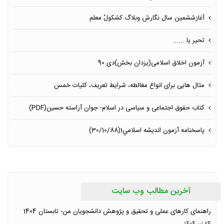
آغازششمین سال نگارش وبلاگ كشكولْ معلم
تحیر یا ......
آزمون اخلاق اسلامی(یزدان بخش)دی 90
مثال هایی برای انواع مغالطه، شرایط تعریف، کلیات خمس
کتاب حقوق اجتماعی و سياسى در اسلام- جوان آراسته حسين‏(PDF)
پاسخنامه آزمون انديشه اسلامي1(30/10/88)
آخرین مطالب وب سایت
راهنمای کارهای عملی و تحقیق و پژوهش دانشجویان من- تابستان 1404
24 تیر 1404