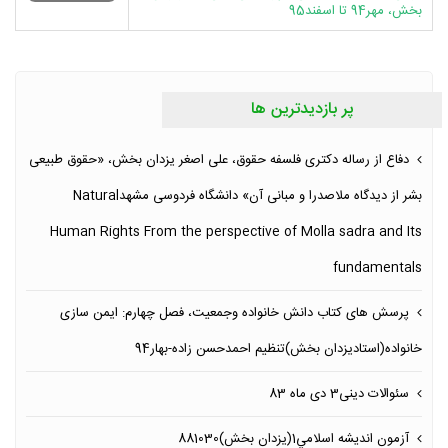
بخش، مهر94 تا اسفند95
پر بازدیدترین ها
دفاع از رساله دکتری فلسفه حقوق، علی اصغر یزدان بخش، «حقوق طبیعی
بشر از دیدگاه ملاصدرا و مبانی آن» دانشگاه فردوسی مشهدNatural
Human Rights From the perspective of Molla sadra and Its
fundamentals
پرسش های کتاب دانش خانواده وجمعیت، فصل چهارم: ایمن سازی
خانواده(استادیزدان بخش)تنظیم احمدحسن زاده-بهار94
سئوالات دینی3 دی ماه 83
آزمون انديشه اسلامي1(یزدان بخش)881030