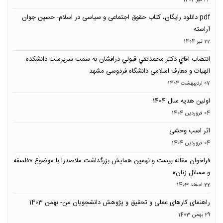
pdf دانلود رایگان، کتاب حقوق اجتماعی و سیاسی در اسلام- حسین جوان
آراسته
22 تیر 1404
انتصاب آقاي دكتر محمدتقي قبولي درافشان به سمت سرپرست دانشکده
الهیات و معارف اسلامی دانشگاه فردوسی مشهد
07 ارديبهشت 1404
اولین هدیه سال 1404
04 فروردين 1404
اثر اسب وحشی
04 فروردين 1404
فراخوان مقاله بیست و نهمین همایش بزرگداشت ملاصدرا با موضوع «فلسفه
و مسائل زنان»
22 اسفند 1403
راهنمای کارهای عملی و تحقیق و پژوهش دانشجویان من- بهمن 1403
29 بهمن 1403