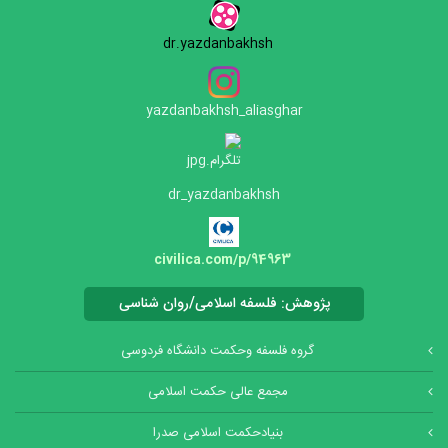
dr.yazdanbakhsh
yazdanbakhsh_aliasghar
dr_yazdanbakhsh
civilica.com/p/94963
پژوهش: فلسفه اسلامی/روان شناسی
گروه فلسفه وحکمت دانشگاه فردوسی
مجمع عالی حکمت اسلامی
بنیادحکمت اسلامی صدرا