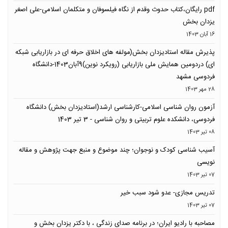
pdf رایگان،کتاب حدوث وقدم از نگاه فیلسوفان و متکلمان اسلامی-علی اصغر
یزدان بخش
16 آبان 1403
پذیرش مقاله استادیزدان بخش(مولفه های اخلاق حرفه ای در بازاریابی شبکه
ای) دردومین همایش ملی بازاریابی (رویکرد نوین)9آبان1403-دانشگاه
فردوسی مشهد
28 مهر 1403
آزمون روان شناسی اسلامی-کارشناسی ارشد(استادیزدان بخش) دانشگاه
فردوسی، دانشکده علوم تربیتی و روان شناسی - 3 تیر 1403
08 تیر 1403
آسیب شناسی کودک و نوجوان؛ چند موضوع و منبع جهت پژوهش و مقاله
نویسی
07 تیر 1403
تدریس مجازی- عدو شود سبب خیر
07 تیر 1403
مصاحبه با رادیو ایران؛ در برنامه صدای زندگی ، با دکتر یزدان بخش و