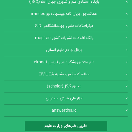
پایگاه استنادی علم و فناوری جهان اسلام(ISC)
همانندجو، پایان نامه،پیشنهاده وو irandoc
مرکزاطلاعات علمی جهاددانشگاهی SID
بانک اطلاعات نشریات کشور magiran
پرتال جامع علوم انسانی
علم نت؛ جویشگر علمی فارسی elmnet
مقاله، کنفرانس، نشریه CIVILICA
محقق گوگل(scholar)
ابزارهای هوش مصنوعی
answerthis.io
آخرین خبرهای وزارت علوم