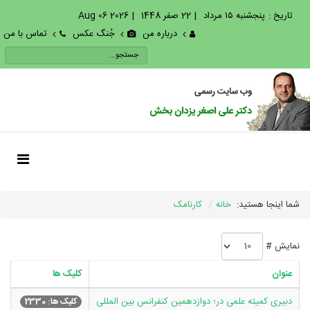
تاریخ :
پنجشنبه ۱۵ مرداد
|
22 صفر 1448
|
2026 Aug 06
درباره من
جُنگ عکس
تماس با من
شما اینجا هستید:
خانه
کارنامک
نمایش #
عنوان
کلیک ها
دبیری کمیته علمی در؛ دوازدهمین کنفرانس بین المللی
کلیک ها: 2330