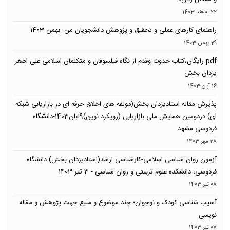
22 اسفند 1403
راهنمای کارهای عملی و تحقیق و پژوهش دانشجویان من- بهمن 1403
29 بهمن 1403
pdf رایگان،کتاب حدوث وقدم از نگاه فیلسوفان و متکلمان اسلامی-علی اصغر
یزدان بخش
16 آبان 1403
پذیرش مقاله استادیزدان بخش(مولفه های اخلاق حرفه ای در بازاریابی شبکه
ای) دردومین همایش ملی بازاریابی (رویکرد نوین)9آبان1403-دانشگاه
فردوسی مشهد
28 مهر 1403
آزمون روان شناسی اسلامی-کارشناسی ارشد(استادیزدان بخش) دانشگاه
فردوسی، دانشکده علوم تربیتی و روان شناسی - 3 تیر 1403
08 تیر 1403
آسیب شناسی کودک و نوجوان؛ چند موضوع و منبع جهت پژوهش و مقاله
نویسی
07 تیر 1403