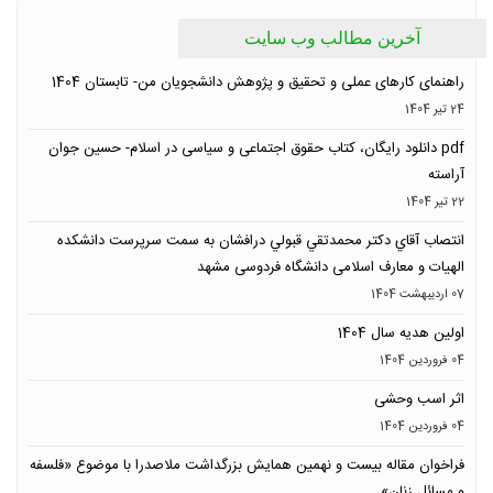
آخرین مطالب وب سایت
راهنمای کارهای عملی و تحقیق و پژوهش دانشجویان من- تابستان 1404
24 تیر 1404
pdf دانلود رایگان، کتاب حقوق اجتماعی و سیاسی در اسلام- حسین جوان
آراسته
22 تیر 1404
انتصاب آقاي دكتر محمدتقي قبولي درافشان به سمت سرپرست دانشکده
الهیات و معارف اسلامی دانشگاه فردوسی مشهد
07 ارديبهشت 1404
اولین هدیه سال 1404
04 فروردين 1404
اثر اسب وحشی
04 فروردين 1404
فراخوان مقاله بیست و نهمین همایش بزرگداشت ملاصدرا با موضوع «فلسفه
و مسائل زنان»