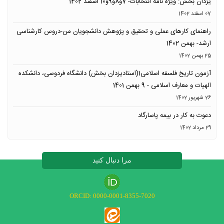
یزدان بخش: ویژه نامه انتخابات- 7و8و9و10 اسفند 1402
07 اسفند 1402
راهنمای کارهای عملی و تحقیق و پژوهش دانشجویان من-دروس کارشناسی
ارشد- بهمن 1402
25 بهمن 1402
آزمون تاریخ فلسفه اسلامی1(استادیزدان بخش) دانشگاه فردوسی، دانشکده
الهیات و معارف اسلامی - 9 بهمن 1401
26 شهریور 1402
دعوت به کار در بیمه پاسارگاد
29 مرداد 1402
مرا دنبال کنید
ORCID: 0000-0001-8355-7020