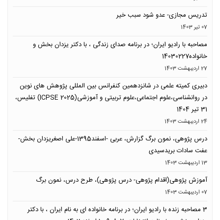
تدریس مجازی- عدو شود سبب خیر
07 تیر 1403
مصاحبه با رادیو ایران؛ در برنامه صدای زندگی ، با دکتر یزدان بخش و
خانواده14030227
27 ارديبهشت 1403
دبیری کمیته علمی در شانزدهمین کنفرانس بین المللی پژوهش های نوین
در روانشناسی،علوم اجتماعی،علوم تربیتی و آموزشی(ICPSE 2025) تفلیس،
31 تیر 1404
24 ارديبهشت 1403
درس پژوهی، نمون برگ گزارش، عربی -اسفند1395-علی اصغریزدان بخش-
عفت سادات بریدسیدی
13 ارديبهشت 1403
آموزش پژوهی(اقدام پژوهی- درس پژوهی)، طرح درس، نمون برگ
07 ارديبهشت 1403
3 مصاحبه زنده با رادیو ایران؛ در برنامه خانواده ای به نام ایران ، با دکتر