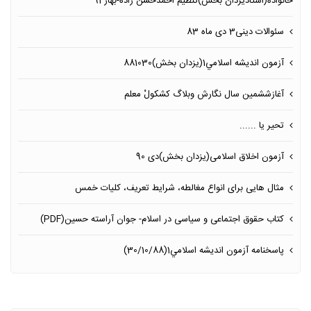
خانواده(استادیزدان بخش)تنظیم احمدحسن زاده-بهار94
سئوالات دینی3 دی ماه 83
آزمون انديشه اسلامي1(یزدان بخش)881030
آغازششمین سال نگارش وبلاگ كشكولْ معلم
تحیر یا ......
آزمون اخلاق اسلامی(یزدان بخش)دی 90
مثال هایی برای انواع مغالطه، شرایط تعریف، کلیات خمس
کتاب حقوق اجتماعی و سياسى در اسلام- جوان آراسته حسين‏(PDF)
پاسخنامه آزمون انديشه اسلامي1(30/10/88)