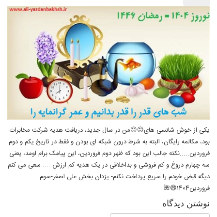
یکی از خوش شانسی های😜😜من در سال جدید، دریافت هدیه شرکت مخابرات
بود، مکالمه رایگان، البته به شرط درون شبکه ای بودن و فقط در تاریخ یکم و دوم
فروردین.....نکته جالب این بود که ظهر دوم فروردین، این پیامک برام اومد، یعنی
سه چهارم دروغ و کم فروشی و بداخلاقی در یک هدیه کم ارزش .... سعی می کنم
دیگه قبض خودم را سریع پرداخت نکنم- یزدان بخش علی اصغر-سوم
فروردین1404😄🌺
نوشتن دیدگاه