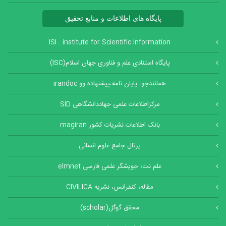
پایگاه های اطلاعات و منابع تحقیق
ISI . institute for Scientific Information
پایگاه استنادی علم و فناوری جهان اسلام(ISC)
همانندجو، پایان نامه،پیشنهاده وو irandoc
مرکزاطلاعات علمی جهاددانشگاهی SID
بانک اطلاعات نشریات کشور magiran
پرتال جامع علوم انسانی
علم نت؛ جویشگر علمی فارسی elmnet
مقاله، کنفرانس، نشریه CIVILICA
محقق گوگل(scholar)